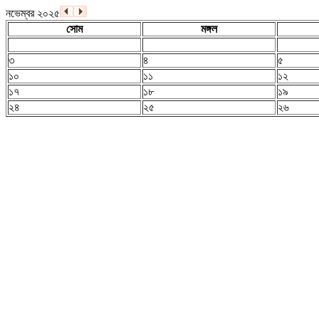
নভেম্বর ২০২৫
সোম
মঙ্গল
৩
৪
৫
১০
১১
১২
১৭
১৮
১৯
২৪
২৫
২৬