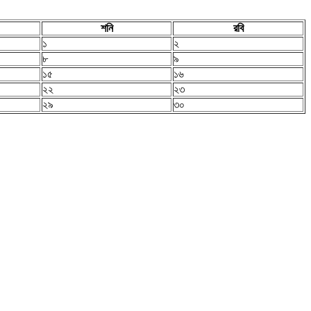
শনি
রবি
১
২
৮
৯
১৫
১৬
২২
২৩
২৯
৩০