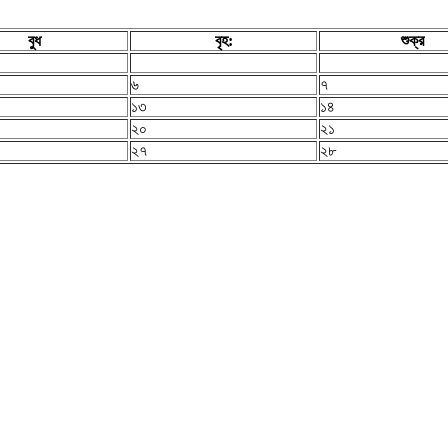
বুধ
বৃহ:
শুক্র
৬
৭
১৩
১৪
২০
২১
২৭
২৮