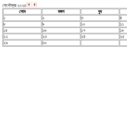
সেপ্টেম্বর ২০২৫
সোম
মঙ্গল
বুধ
১
২
৩
৪
৮
৯
১০
১১
১৫
১৬
১৭
১৮
২২
২৩
২৪
২৫
২৯
৩০