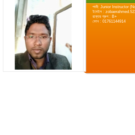
পদবী: Junior Instructor (
ইমেইল : zobaerahmed.5
রক্তের গ্রুপ : B+
ফোন : 01761144914