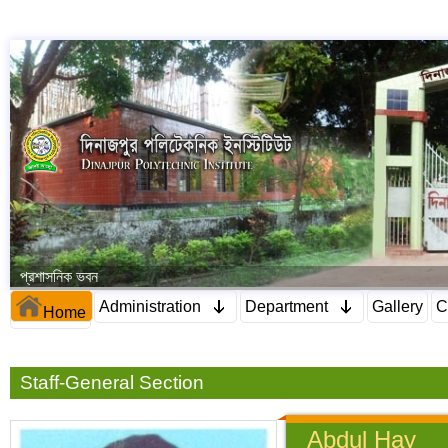
প্রশাসনিক ভবন
Administration
Department
Gallery
C
Home
Staff-General Section
Abdul Hay