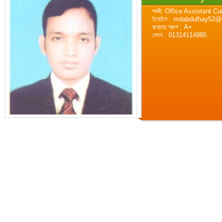
পদবী: Office Assistant 
ইমেইল : mdabdulhay52@
রক্তের গ্রুপ : A+
ফোন : 01314114985