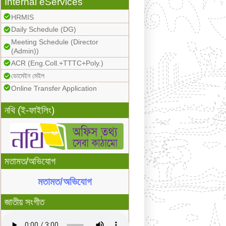
Internal eServices
HRMIS
Daily Schedule (DG)
Meeting Schedule (Director
(Admin))
ACR (Eng.Coll.+TTTC+Poly.)
ডোমেইন মেইল
Online Transfer Application
নথি (ই-ফাইলিং)
মতামত/অভিযোগ
মতামত/অভিযোগ
জাতীয় সংগীত