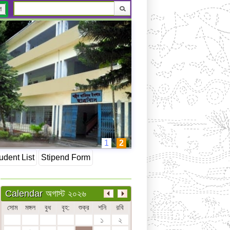
ণ
1
2
udent List
Stipend Form
অগাস্ট ২০২৬
Calendar
সোম
মঙ্গল
বুধ
বৃহ:
শুক্র
শনি
রবি
১
২