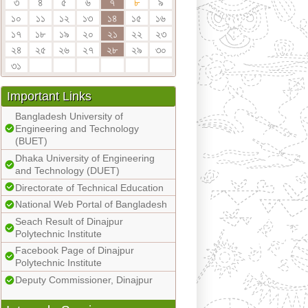
৩
৪
৫
৬
৭
৮
৯
১০
১১
১২
১৩
১৪
১৫
১৬
১৭
১৮
১৯
২০
২১
২২
২৩
২৪
২৫
২৬
২৭
২৮
২৯
৩০
৩১
Important Links
Bangladesh University of
Engineering and Technology
(BUET)
Dhaka University of Engineering
and Technology (DUET)
Directorate of Technical Education
National Web Portal of Bangladesh
Seach Result of Dinajpur
Polytechnic Institute
Facebook Page of Dinajpur
Polytechnic Institute
Deputy Commissioner, Dinajpur