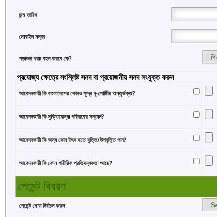
জন্ম তারিখ
মোবাইল নম্বর
পড়াশুনা খরচ বহন করবে কে?
প্রযোজ্য ক্ষেত্রে সংশ্লিষ্ট সনদ বা প্রয়োজনীয় সনদ সংযুক্ত করুন
আবেদনকারী কি বাংলাদেশের কোনও ক্ষুদ্র নৃ-গোষ্ঠিীর অন্তৃর্ভক্ত?
আবেদনকারী কি মুক্তিযোদ্ধা পরিবারের সন্তান?
আবেদনকারী কি অন্য কোন উৎস হতে বৃ্ত্তি/উপবৃত্তি পান?
আবেদনকারী কি কোন শারীরিক প্রতিবন্ধকতা আছে?
পেমেন্ট বিবরণ
পেমেন্ট মোড নির্বাচন করুন