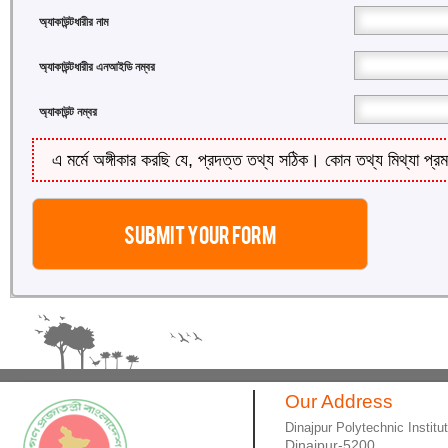
অ্যাকাউন্টধারীর নাম
অ্যাকাউন্টধারীর এনআইডি নম্বর
অ্যাকাউন্ট নম্বর
এ মর্মে অঙ্গীকার করছি যে, প্রদত্ত তথ্য সঠিক। কোন তথ্য মিথ্যা প্রম
Our Address
Dinajpur Polytechnic Institu
Dinajpur-5200.