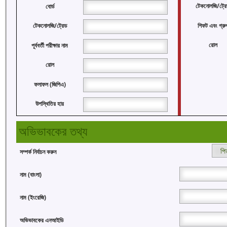
টেকনোলজি/ট্রে
বোর্ড
শিফট এবং গ্রু
টেকনোলজি/ট্রেড
রোল
পূর্ববর্তী পরীক্ষার নাম
রোল
ফলাফল (জিপিএ)
উপস্থিতির হার
অভিভাবকের তথ্য
সম্পর্ক নির্বাচন করুন
নাম (বাংলা)
নাম (ইংরেজি)
অভিভাবকের এনআইডি