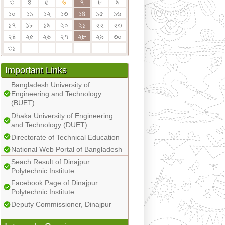
৩
৪
৫
৬
৭
৮
৯
১০
১১
১২
১৩
১৪
১৫
১৬
১৭
১৮
১৯
২০
২১
২২
২৩
২৪
২৫
২৬
২৭
২৮
২৯
৩০
৩১
Important Links
Bangladesh University of
Engineering and Technology
(BUET)
Dhaka University of Engineering
and Technology (DUET)
Directorate of Technical Education
National Web Portal of Bangladesh
Seach Result of Dinajpur
Polytechnic Institute
Facebook Page of Dinajpur
Polytechnic Institute
Deputy Commissioner, Dinajpur