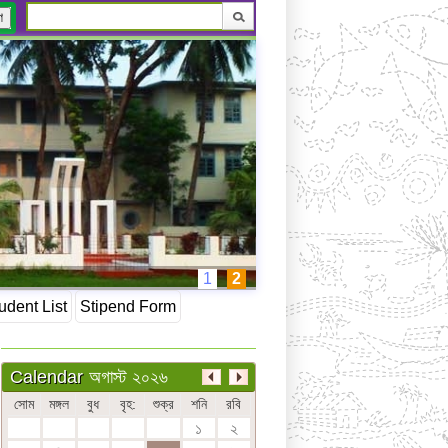
ণ
1
2
udent List
Stipend Form
অগাস্ট ২০২৬
Calendar
সোম
মঙ্গল
বুধ
বৃহ:
শুক্র
শনি
রবি
১
২