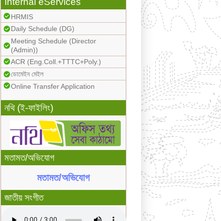
Internal eServices
HRMIS
Daily Schedule (DG)
Meeting Schedule (Director
(Admin))
ACR (Eng.Coll.+TTTC+Poly.)
ডোমেইন মেইল
Online Transfer Application
নথি (ই-ফাইলিং)
মতামত/অভিযোগ
মতামত/অভিযোগ
জাতীয় সংগীত