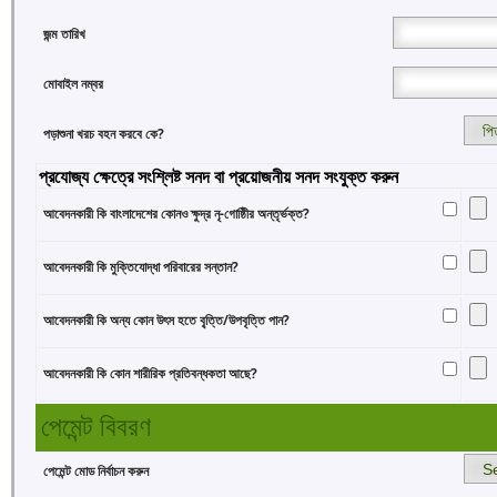
জন্ম তারিখ
মোবাইল নম্বর
পড়াশুনা খরচ বহন করবে কে?
প্রযোজ্য ক্ষেত্রে সংশ্লিষ্ট সনদ বা প্রয়োজনীয় সনদ সংযুক্ত করুন
আবেদনকারী কি বাংলাদেশের কোনও ক্ষুদ্র নৃ-গোষ্ঠিীর অন্তৃর্ভক্ত?
আবেদনকারী কি মুক্তিযোদ্ধা পরিবারের সন্তান?
আবেদনকারী কি অন্য কোন উৎস হতে বৃ্ত্তি/উপবৃত্তি পান?
আবেদনকারী কি কোন শারীরিক প্রতিবন্ধকতা আছে?
পেমেন্ট বিবরণ
পেমেন্ট মোড নির্বাচন করুন