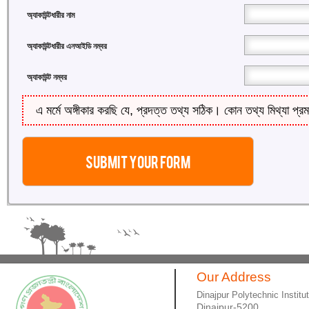
অ্যাকাউন্টধারীর নাম
অ্যাকাউন্টধারীর এনআইডি নম্বর
অ্যাকাউন্ট নম্বর
এ মর্মে অঙ্গীকার করছি যে, প্রদত্ত তথ্য সঠিক। কোন তথ্য মিথ্যা প্রম
Our Address
Dinajpur Polytechnic Institu
Dinajpur-5200.