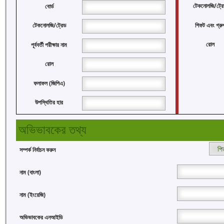
টেকনোলজি/ট্রে
বোর্ড
শিফট এবং গ্রু
টেকনোলজি/ট্রেড
রোল
পূর্ববর্তী পরীক্ষার নাম
রোল
ফলাফল (জিপিএ)
উপস্থিতির হার
অভিভাবকের তথ্য
সম্পর্ক নির্বাচন করুন
নাম (বাংলা)
নাম (ইংরেজি)
অভিভাবকের এনআইডি