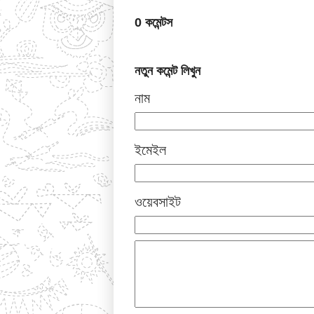
0 কমেন্টস
নতুন কমেন্ট লিখুন
নাম
ইমেইল
ওয়েবসাইট