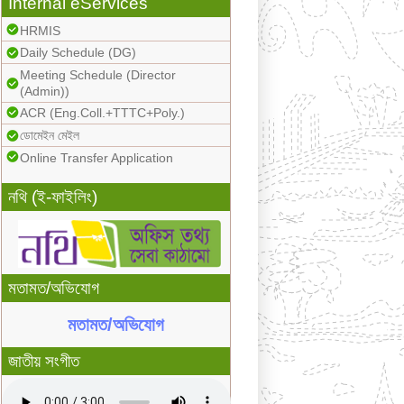
Internal eServices
HRMIS
Daily Schedule (DG)
Meeting Schedule (Director
(Admin))
ACR (Eng.Coll.+TTTC+Poly.)
ডোমেইন মেইল
Online Transfer Application
নথি (ই-ফাইলিং)
মতামত/অভিযোগ
মতামত/অভিযোগ
জাতীয় সংগীত