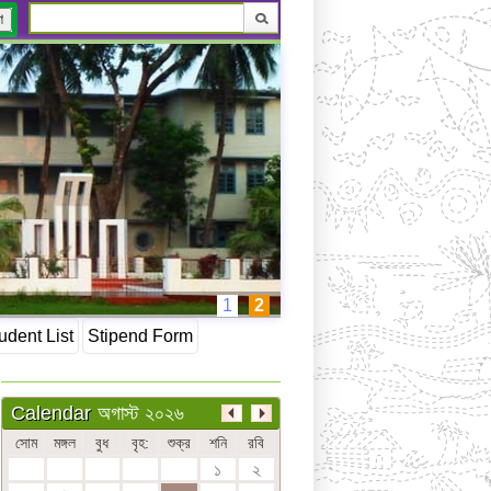
ণ
1
2
udent List
Stipend Form
অগাস্ট ২০২৬
Calendar
সোম
মঙ্গল
বুধ
বৃহ:
শুক্র
শনি
রবি
১
২