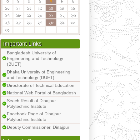
৩
৪
৫
৬
৭
৮
৯
১০
১১
১২
১৩
১৪
১৫
১৬
১৭
১৮
১৯
২০
২১
২২
২৩
২৪
২৫
২৬
২৭
২৮
২৯
৩০
৩১
Important Links
Bangladesh University of
Engineering and Technology
(BUET)
Dhaka University of Engineering
and Technology (DUET)
Directorate of Technical Education
National Web Portal of Bangladesh
Seach Result of Dinajpur
Polytechnic Institute
Facebook Page of Dinajpur
Polytechnic Institute
Deputy Commissioner, Dinajpur