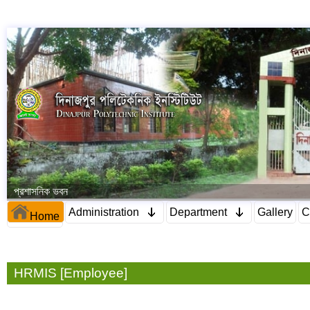
প্রশাসনিক ভবন
Administration
Department
Gallery
C
Home
HRMIS [Employee]