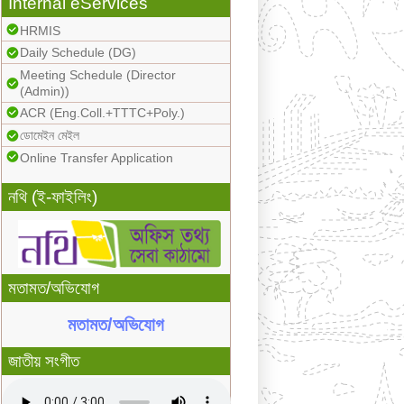
Internal eServices
HRMIS
Daily Schedule (DG)
Meeting Schedule (Director
(Admin))
ACR (Eng.Coll.+TTTC+Poly.)
ডোমেইন মেইল
Online Transfer Application
নথি (ই-ফাইলিং)
মতামত/অভিযোগ
মতামত/অভিযোগ
জাতীয় সংগীত