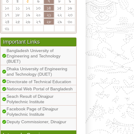
৩
৪
৫
৬
৭
৮
৯
১০
১১
১২
১৩
১৪
১৫
১৬
১৭
১৮
১৯
২০
২১
২২
২৩
২৪
২৫
২৬
২৭
২৮
২৯
৩০
৩১
Important Links
Bangladesh University of
Engineering and Technology
(BUET)
Dhaka University of Engineering
and Technology (DUET)
Directorate of Technical Education
National Web Portal of Bangladesh
Seach Result of Dinajpur
Polytechnic Institute
Facebook Page of Dinajpur
Polytechnic Institute
Deputy Commissioner, Dinajpur