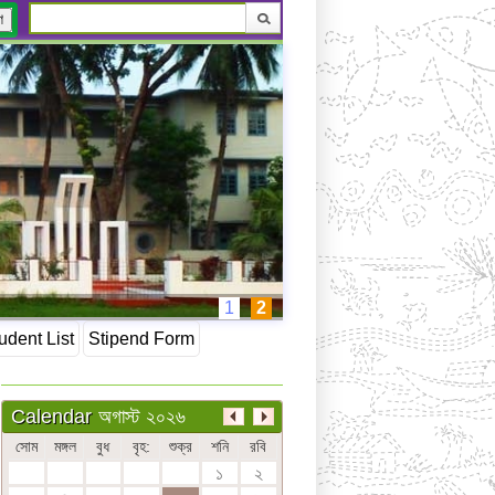
ণ
1
2
udent List
Stipend Form
অগাস্ট ২০২৬
Calendar
সোম
মঙ্গল
বুধ
বৃহ:
শুক্র
শনি
রবি
১
২