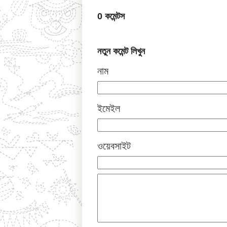
0 কমেন্টস
নতুন কমেন্ট লিখুন
নাম
ইমেইল
ওয়েবসাইট